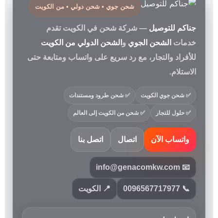
شحن جوي • شحن دولي • من الكويت
جناكم للتوصيل
— شركة شحن في الكويت تقدم
خدمات
الشحن الجوي
و
الشحن الدولي من الكويت
للأفراد والتجار، مع رد سريع على واتساب ومتابعة حتى
الاستلام.
✅ شحن جوي الكويت
✅ شحن طرود ومستندات
✅ حلول للتجار
✅ شحن من الكويت إلى العالم
واتساب الآن
اتصال
اتصل بنا
📧 info@genacomkw.com
📞 0096567717977
📍 الكويت