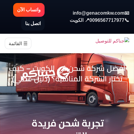
واتساب الآن
info@genacomkw.com
📧
📞
0096567717977
📍 الكويت
اتصل بنا
☰ القائمة
أفضل شركة شحن في الكويت – كيف
تختار الشركة المناسبة؟ (دليل عملي)